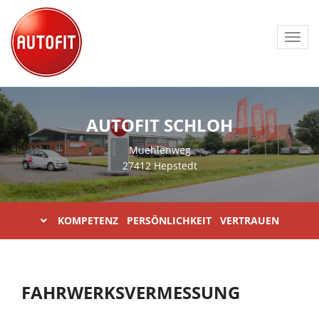
Toggl
navig
AUTOFIT SCHLOH
Muehlenweg
27412 Hepstedt
KOMPETENZ PERSÖNLICHKEIT VERTRAUEN
FAHRWERKSVERMESSUNG