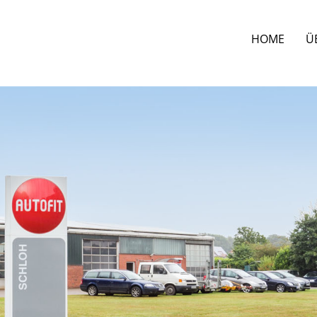
HOME
Ü